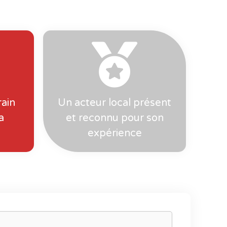
ain
Un acteur local présent
a
et reconnu pour son
expérience