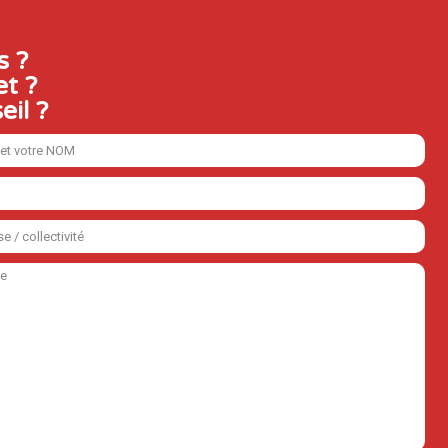
s ?
et ?
eil ?