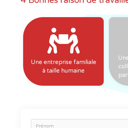
4 Bonnes raison de travaill
Une
Une entreprise familiale
col
à taille humaine
par