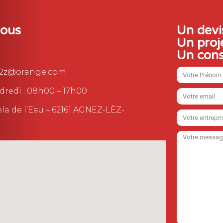
nous
Un devi
Un proj
Un cons
-d2z@orange.com
dredi : 08h00 – 17h00
la de l’Eau – 62161 AGNEZ-LÈZ-