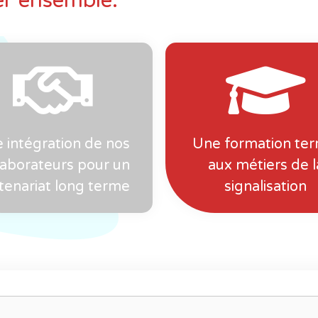
er ensemble.
 intégration de nos
Une formation terr
laborateurs pour un
aux métiers de l
tenariat long terme
signalisation